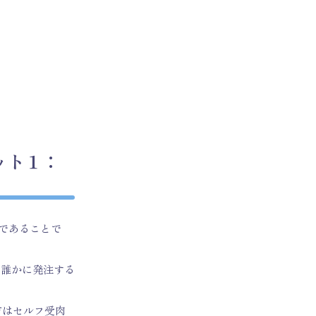
ット１：
要であることで
で誰かに発注する
方はセルフ受肉