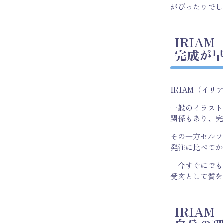
がぴったりでし
IRIA
完成が
IRIAM（イ
一般のイラスト
関係もあり、完
その一方セルフ
発注に比べてか
「今すぐにでも
受肉として質を
IRIA