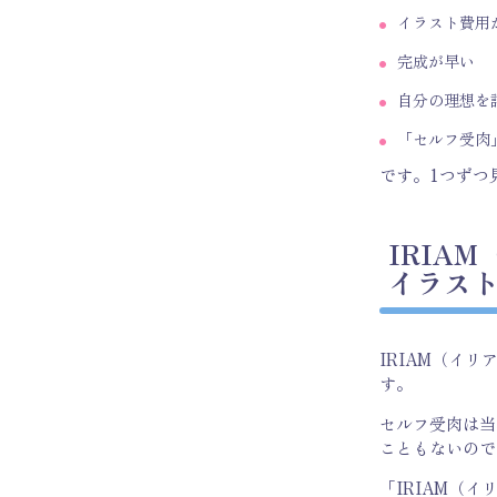
イラスト費用
完成が早い
自分の理想を
「セルフ受肉
です。1つずつ
IRIA
イラス
IRIAM（イ
す。
セルフ受肉は当
こともないので
「IRIAM（