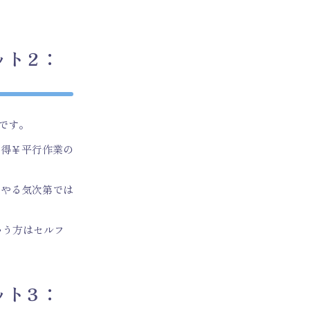
ット２：
です。
の得￥平行作業の
のやる気次第では
いう方はセルフ
ット３：