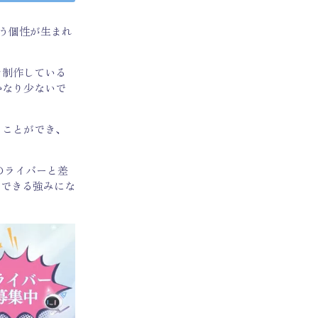
いう個性が生まれ
を制作している
かなり少ないで
ることができ、
のライバーと差
のできる強みにな