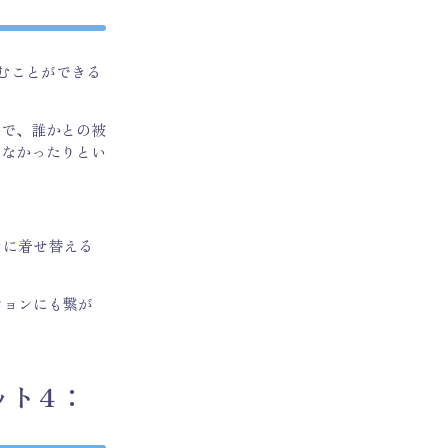
込むことができる
ので、誰かとの被
らなかったりとい
きに着せ替える
ションにも繋が
ット４：