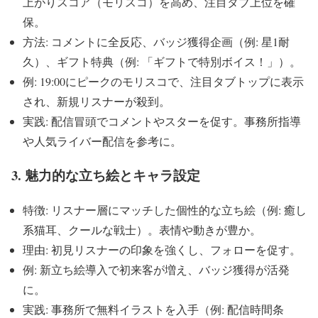
上がりスコア（モリスコ）を高め、注目タブ上位を確
保。
方法: コメントに全反応、バッジ獲得企画（例: 星1耐
久）、ギフト特典（例: 「ギフトで特別ボイス！」）。
例: 19:00にピークのモリスコで、注目タブトップに表示
され、新規リスナーが殺到。
実践: 配信冒頭でコメントやスターを促す。事務所指導
や人気ライバー配信を参考に。
3. 魅力的な立ち絵とキャラ設定
特徴: リスナー層にマッチした個性的な立ち絵（例: 癒し
系猫耳、クールな戦士）。表情や動きが豊か。
理由: 初見リスナーの印象を強くし、フォローを促す。
例: 新立ち絵導入で初来客が増え、バッジ獲得が活発
に。
実践: 事務所で無料イラストを入手（例: 配信時間条