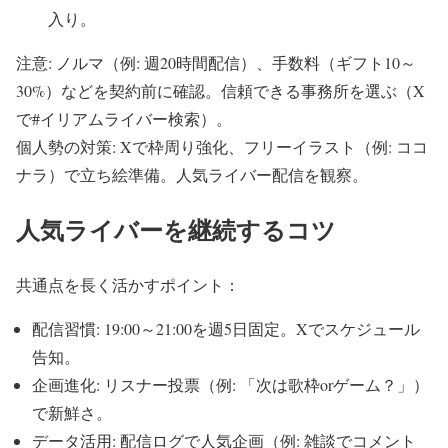
入り。
注意: ノルマ（例: 週20時間配信）、手数料（ギフト10～
30%）などを契約前に確認。信頼できる事務所を選ぶ（X
で#イリアムライバー検索）。
個人勢の対策: Xで枠周り強化、フリーイラスト（例: ココ
ナラ）で立ち絵準備。人気ライバー配信を観察。
人気ライバーを継続するコツ
共通点を長く活かすポイント：
配信習慣: 19:00～21:00を週5日固定。Xでスケジュール
告知。
企画進化: リスナー投票（例: 「次は歌枠orゲーム？」）
で新鮮さ。
データ活用: 配信ログで人気企画（例: 雑談でコメント