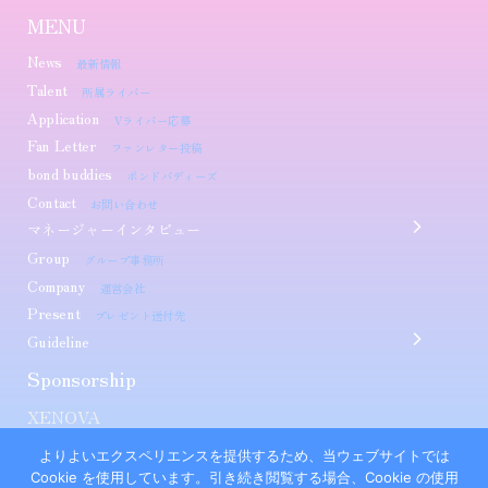
MENU
News
最新情報
Talent
所属ライバー
Application
Vライバー応募
Fan Letter
ファンレター投稿
bond buddies
ボンドバディーズ
Contact
お問い合わせ
マネージャーインタビュー
Group
グループ事務所
Company
運営会社
Present
プレゼント送付先
Guideline
Sponsorship​
XENOVA
よりよいエクスペリエンスを提供するため、当ウェブサイトでは
Cookie を使用しています。引き続き閲覧する場合、Cookie の使用