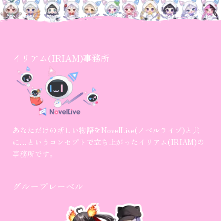
イリアム(IRIAM)事務所
あなただけの新しい物語をNovelLive(ノベルライブ)と共
に…というコンセプトで立ち上がったイリアム(IRIAM)の
事務所です。
グループレーベル