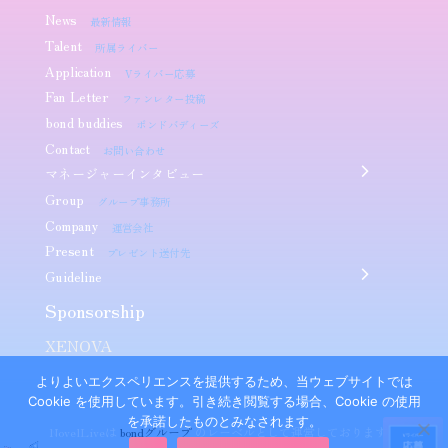
News
最新情報
Talent
所属ライバー
Application
Vライバー応募
Fan Letter
ファンレター投稿
bond buddies
ボンドバディーズ
Contact
お問い合わせ
マネージャーインタビュー
Group
グループ事務所
Company
運営会社
Present
プレゼント送付先
Guideline
Sponsorship​
XENOVA
よりよいエクスペリエンスを提供するため、当ウェブサイトでは
Cookie を使用しています。引き続き閲覧する場合、Cookie の使用
を承諾したものとみなされます。
NovelLiveは
bondグループ
のレーベルとして運営しております。