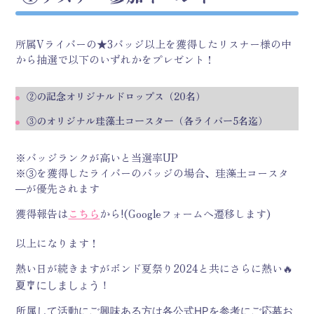
所属Vライバーの★3バッジ以上を獲得したリスナー様の中
から抽選で以下のいずれかをプレゼント！
②の記念オリジナルドロップス（20名）
③のオリジナル珪藻土コースター（各ライバー5名迄）
※バッジランクが高いと当選率UP
※③を獲得したライバーのバッジの場合、珪藻土コースタ
―が優先されます
獲得報告は
こちら
から!(Googleフォームへ遷移します)
以上になります！
熱い日が続きますがボンド夏祭り2024と共にさらに熱い
🔥
夏🎐にしましょう！
所属して活動にご興味ある方は各公式HPを参考にご応募お