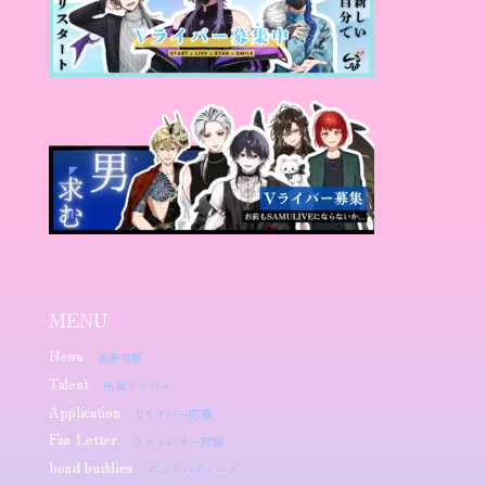
MENU
News
最新情報
Talent
所属ライバー
Application
Vライバー応募
Fan Letter
ファンレター投稿
bond buddies
ボンドバディーズ