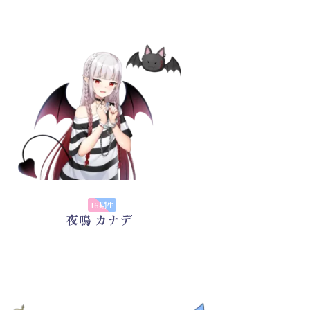
16期生
夜鳴 カナデ