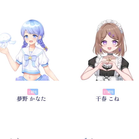
2期生
17期生
夢野 かなた
干春 こね