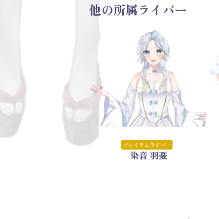
他の所属ライバー
プレミアムライバー
染音 羽憂