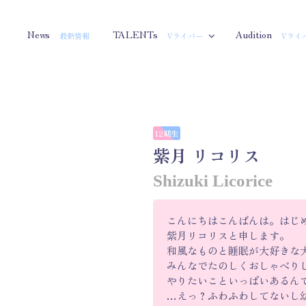
News
TALENTs
Audition
最新情報
Vライバー
Vライ
12期生
紫月 リコリス
Shizuki Licorice
こんにちはこんばんは。はじ
紫月リコリスと申します。
和風なものと睡眠が大好きな
みんなでたのしくおしゃべり
やりたいこといっぱいあるん
…えっ？ふわふわしてないし