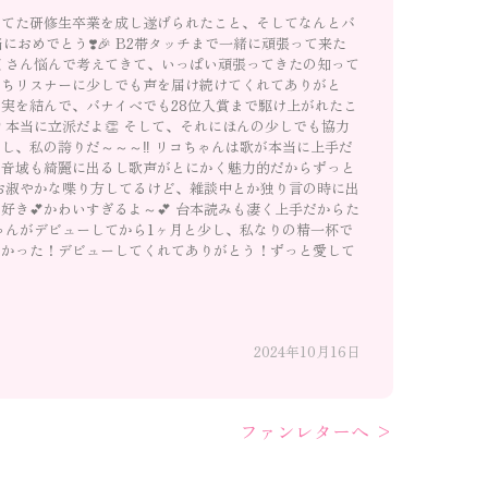
してた研修生卒業を成し遂げられたこと、そしてなんとバ
におめでとう❣️🎉 B2帯タッチまで一緒に頑張って来た
たくさん悩んで考えてきて、いっぱい頑張ってきたの知って
たちリスナーに少しでも声を届け続けてくれてありがと
実を結んで、バナイベでも28位入賞まで駆け上がれたこ
 本当に立派だよ👏 そして、それにほんの少しでも協力
し、私の誇りだ～～～‼️ リコちゃんは歌が本当に上手だ
高音域も綺麗に出るし歌声がとにかく魅力的だからずっと
はお淑やかな喋り方してるけど、雑談中とか独り言の時に出
好き💕かわいすぎるよ～💕 台本読みも凄く上手だからた
ちゃんがデビューしてから1ヶ月と少し、私なりの精一杯で
しかった！デビューしてくれてありがとう！ずっと愛して
2024年10月16日
ファンレターへ >