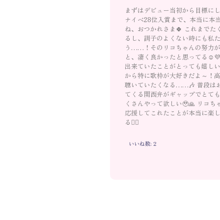
まずはデビュー当初から目標に
ナイベ28位入賞まで、本当に本当
ね、おつかれさま🍀 これまで
るし、調子のよくない時にも私
う……！そのリコちゃんの努力が
と、凄く良かったと思ってる☺️
出来ていたことがとっても嬉しい
から特に歌枠が大好きだよ～！
聴いていたくなる……🎶 普段
てくる関西弁がギャップでとても
くさんやって欲しい🥹🙏 リコ
応援してこれたことが本当に楽
る❤️‍🔥
いいね数: 2