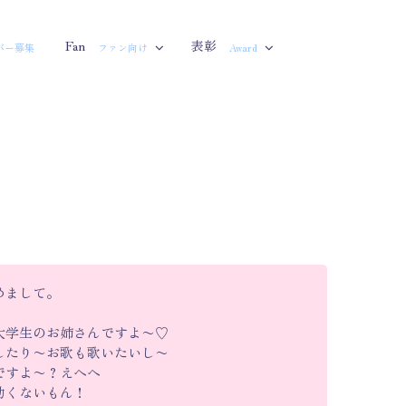
Fan
表彰
バー募集
ファン向け
Award
めまして。
大学生のお姉さんですよ〜♡
したり〜お歌も歌いたいし〜
ですよ〜？えへへ
幼くないもん！