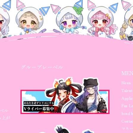
グループレーベル
ME
News
Talent
Applic
Fan Le
ノベル
bond b
ち上が
Contac
マネ