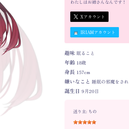
わたしはお姉さんなんです！
Xアカウント
IRIAMアカウント
趣味
眠ること
年齢
18歳
身長
157cm
嫌いなこと
睡眠の邪魔をされ
誕生日
9月20日
送り主: ちの