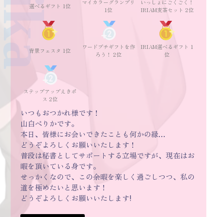
マイカラーグランプリ
いっしょにごくごく！
選べるギフト 1位
1位
IRIAM麦茶セット 2位
ワードプチギフトを作
IRIAM選べるギフト 1
背景フェスタ 1位
ろう！ 2位
位
ステップアップえきポ
ス 2位
いつもおつかれ様です！
山白ぺりかです。
本日、皆様にお会いできたことも何かの縁…
どうぞよろしくお願いいたします！
普段は秘書としてサポートする立場ですが、現在はお
暇を頂いている身です。
せっかくなので、この余暇を楽しく過ごしつつ、私の
道を極めたいと思います！
どうぞよろしくお願いいたします!