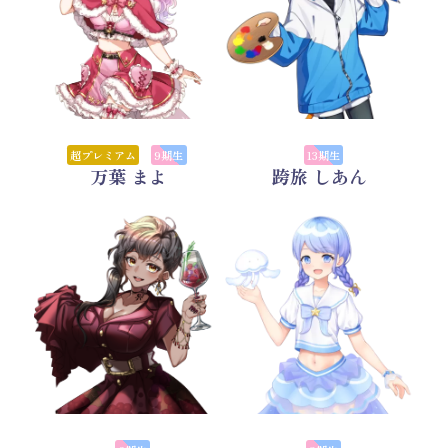
超プレミアム
9期生
13期生
万葉 まよ
跨旅 しあん