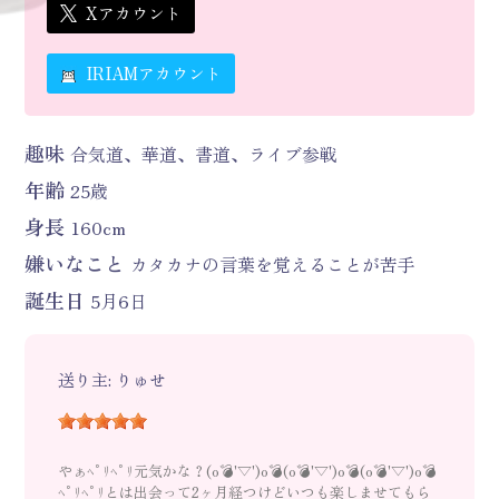
Xアカウント
IRIAMアカウント
趣味
合気道、華道、書道、ライブ参戦
年齢
25歳
身長
160cm
嫌いなこと
カタカナの言葉を覚えることが苦手
誕生日
5月6日
送り主: りゅせ
やぁﾍﾟﾘﾍﾟﾘ元気かな？(o💣'▽')o💣(o💣'▽')o💣(o💣'▽')o💣
ﾍﾟﾘﾍﾟﾘとは出会って2ヶ月経つけどいつも楽しませてもら