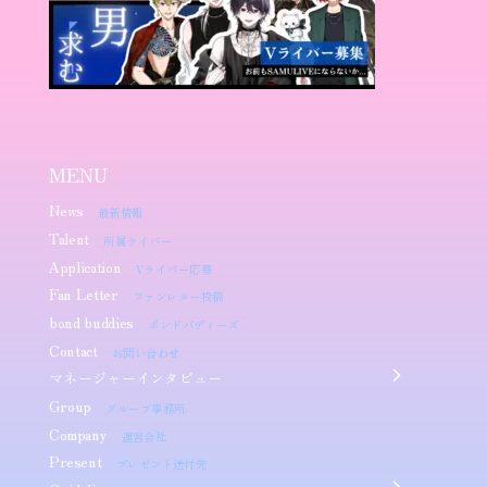
MENU
News
最新情報
Talent
所属ライバー
Application
Vライバー応募
Fan Letter
ファンレター投稿
bond buddies
ボンドバディーズ
Contact
お問い合わせ
マネージャーインタビュー
Group
グループ事務所
Company
運営会社
Present
プレゼント送付先