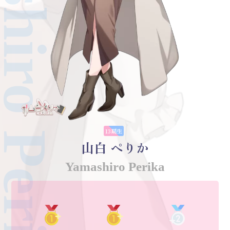
mashiro Perika
13期生
山白 ぺりか
Yamashiro Perika