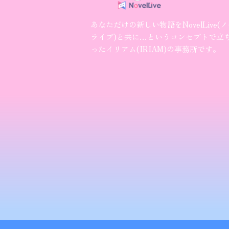
あなただけの新しい物語をNovelLive(
ライブ)と共に…というコンセプトで立
ったイリアム(IRIAM)の事務所です。