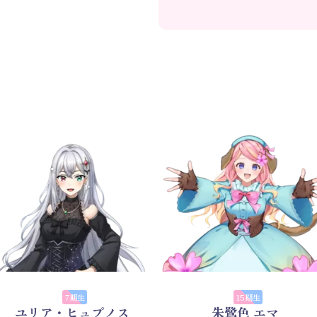
7期生
15期生
ユリア・ヒュプノス
朱鷺色 エマ