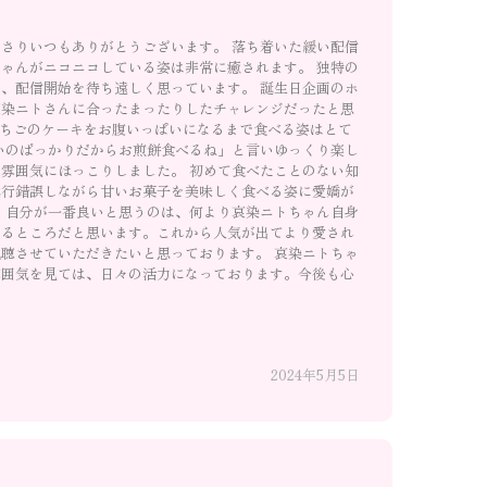
さりいつもありがとうございます。 落ち着いた緩い配信
ゃんがニコニコしている姿は非常に癒されます。 独特の
、配信開始を待ち遠しく思っています。 誕生日企画のホ
哀染ニトさんに合ったまったりしたチャレンジだったと思
いちごのケーキをお腹いっぱいになるまで食べる姿はとて
いのばっかりだからお煎餅食べるね」と言いゆっくり楽し
雰囲気にほっこりしました。 初めて食べたことのない知
試行錯誤しながら甘いお菓子を美味しく食べる姿に愛嬌が
 自分が一番良いと思うのは、何より哀染ニトちゃん自身
いるところだと思います。これから人気が出てより愛され
聴させていただきたいと思っております。 哀染ニトちゃ
雰囲気を見ては、日々の活力になっております。今後も心
2024年5月5日