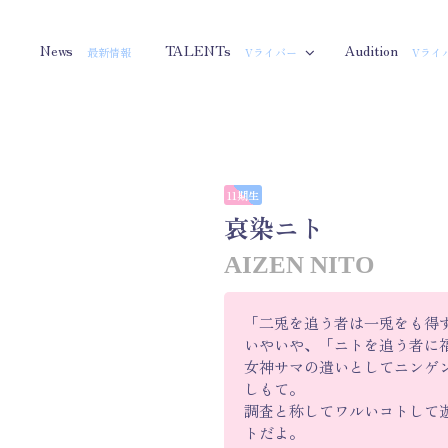
News
TALENTs
Audition
最新情報
Vライバー
Vライ
11期生
哀染ニト
AIZEN NITO
「二兎を追う者は一兎をも得
いやいや、「ニトを追う者に
女神サマの遣いとしてニンゲン
しもて。
調査と称してワルいコトして
トだよ。