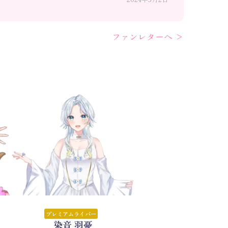
ファンレターへ >
プレミアムライバー
染音 羽憂