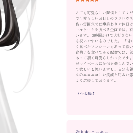
とても可愛らしい配信をしてくだ
で可愛らしいお目目のフクロウち
良い雰囲気で仕事終わりや休日は
ールケーキを食べる企画では、
います。 3時間かけて大好きな
も祝いやすいものでした。 「甘
く食べたワンシーンもあって緩い
育菓子を食べてみる配信では、
あって凄く可愛らしかったです。
がマイペースに配信を楽しんで
て欲しいと思いますし、自分も視
んのニコニコした笑顔と明るい
より応援しております。
いいね数: 5
送り主: ニッキー