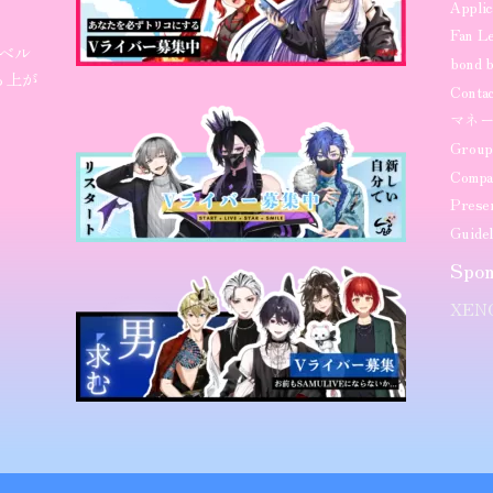
Applic
Fan Le
ノベル
bond b
ち上が
Contac
マネ
Group
Compa
Prese
Guidel
Spon
XEN