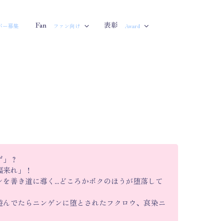
Fan
表彰
バー募集
ファン向け
Award
ず」？
福来れ」！
を善き道に導く...どころかボクのほうが堕落して
遊んでたらニンゲンに堕とされたフクロウ、哀染ニ