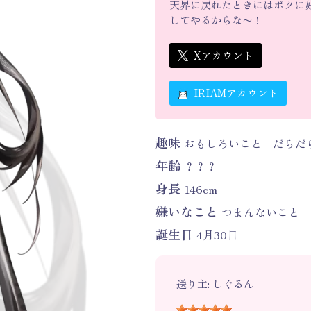
天界に戻れたときにはボクに
してやるからな〜！
Xアカウント
IRIAMアカウント
趣味
おもしろいこと だらだ
年齢
？？？
身長
146cm
嫌いなこと
つまんないこと 
誕生日
4月30日
送り主: しぐるん