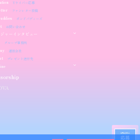
ation
Vライバー応募
tter
ファンレター投稿
uddies
ボンドバディーズ
t
お問い合わせ
ージャーインタビュー
グループ事務所
ny
運営会社
nt
プレゼント送付先
ine
sorship​
OVA