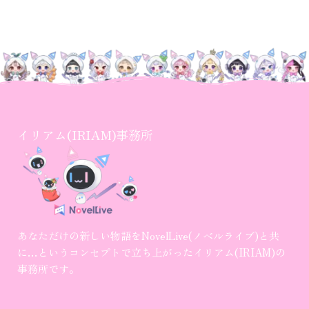
イリアム(IRIAM)事務所
あなただけの新しい物語をNovelLive(ノベルライブ)と共
に…というコンセプトで立ち上がったイリアム(IRIAM)の
事務所です。