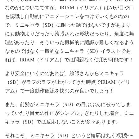
なのかについてですが、IRIAM（イリアム）は
AIが目や口
を認識し自動的にアニメーションをつけていくものなの
で、
ミニキャラ（SD）に限った話ではないですが
あまり
にも動物よりだったり誇張された形状だったり、角度に無
理があったり、そういった機械的に認識が難しくなるよう
なものではなく一般的な
ミニキャラ（SD）イラストであ
れば、IRIAM（イリアム）では問題なく使用が可能です！
より安全にいくのであれば、絵師さんからミニキャラ
（SD）がラフのラフが上がってきた時点でIRIAM（イリ
アム）で一度動作確認を挟むのが良いでしょう！
また、前髪がミニキャラ（SD）の目ぶぶんに被ってしま
っていたり目元の作画がシンプルすぎたりした場合、ミニ
キャラ（SD）では反応しないことが多々あります。
それこそ、ミニキャラ（SD）というと輪郭は丸く2頭身〜