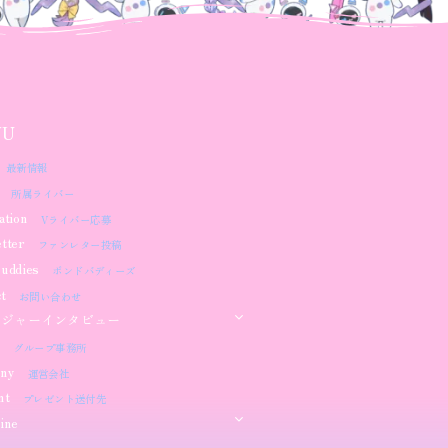
NU
最新情報
所属ライバー
ation
Vライバー応募
tter
ファンレター投稿
uddies
ボンドバディーズ
t
お問い合わせ
ージャーインタビュー
グループ事務所
ny
運営会社
nt
プレゼント送付先
ine