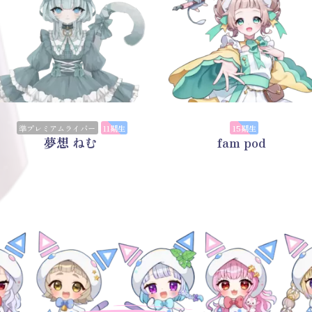
準プレミアムライバー
11期生
15期生
夢想 ねむ
fam pod