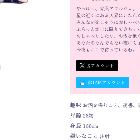
やっほ～、宵凪アウルだよ。
星の近くにある天界にいたん
みんなが楽しそうにおしゃべ
ふらっと地上に降りてきちゃ
おしゃべりしたり、お酒を飲
あなたのなんでもない夜にち
今夜もここで待っているね。
Xアカウント
IRIAMアカウント
趣味
お酒を嗜むこと、読書、
年齢
28歳
身長
168cm
嫌いなこと
注射