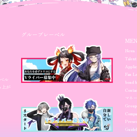
グループレーベル
ME
News
Talent
Applic
Fan Le
ノベル
bond b
ち上が
Contac
マネ
Group
Compa
Prese
Guidel