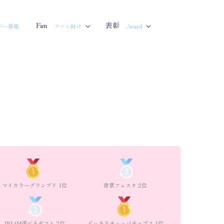
Fan
表彰
バー募集
ファン向け
Award
マイカラーグランプリ 1位
背景フェスタ 2位
IRIAM選べるギフト 2位
どっさりチュッパチャプス 1位