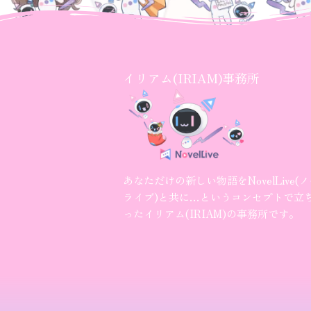
イリアム(IRIAM)事務所
あなただけの新しい物語をNovelLive(
ライブ)と共に…というコンセプトで立
ったイリアム(IRIAM)の事務所です。