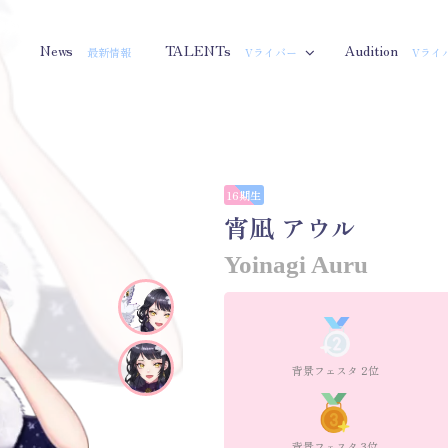
News
TALENTs
Audition
最新情報
Vライバー
Vライ
16期生
宵凪 アウル
Yoinagi Auru
背景フェスタ 2位
背景フェスタ 3位