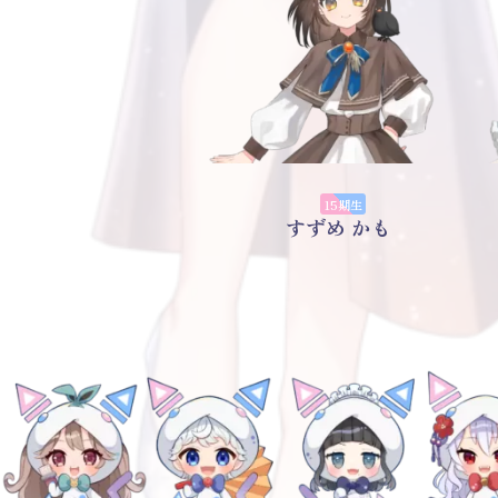
15期生
すずめ かも