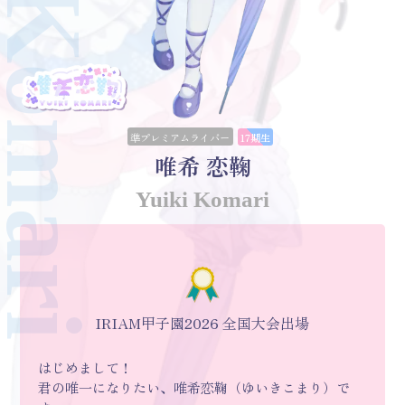
uiki Komari
準プレミアムライバー
17期生
唯希 恋鞠
Yuiki Komari
IRIAM甲子園2026 全国大会出場
はじめまして！
君の唯一になりたい、唯希恋鞠（ゆいきこまり）で