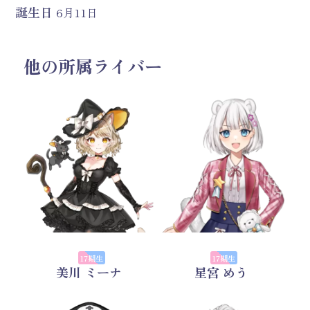
誕生日
6月11日
他の所属ライバー
17期生
17期生
美川 ミーナ
星宮 めう