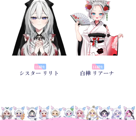
13期生
14期生
シスター リリト
白樺 リアーナ