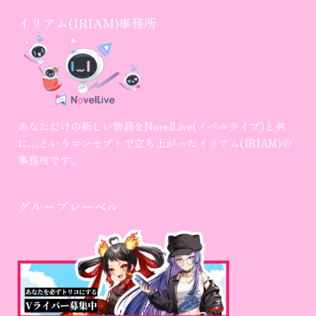
イリアム(IRIAM)事務所
あなただけの新しい物語をNovelLive(ノベルライブ)と共
に…というコンセプトで立ち上がったイリアム(IRIAM)の
事務所です。
グループレーベル