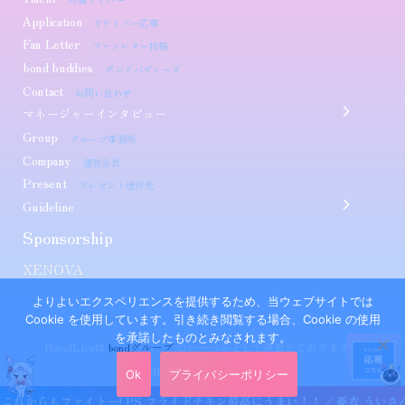
Application
Vライバー応募
Fan Letter
ファンレター投稿
bond buddies
ボンドバディーズ
Contact
お問い合わせ
マネージャーインタビュー
Group
グループ事務所
Company
運営会社
Present
プレゼント送付先
Guideline
Sponsorship​
XENOVA
よりよいエクスペリエンスを提供するため、当ウェブサイトでは
Cookie を使用しています。引き続き閲覧する場合、Cookie の使用
を承諾したものとみなされます。
NovelLiveは
bondグループ
のレーベルとして運営しております。
©NovelLive. All Rights Reserved.
Ok
プライバシーポリシー
に これからもファイトー! PS フライドチキン最高にうまい！！ / 憂