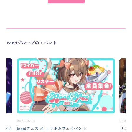
bondグループのイベント
2026.07.27
2026.0
 コラボイ
bondフェス × コラボカフェイベント
ドゥー