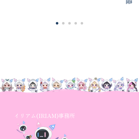
同時開
イリアム(IRIAM)事務所