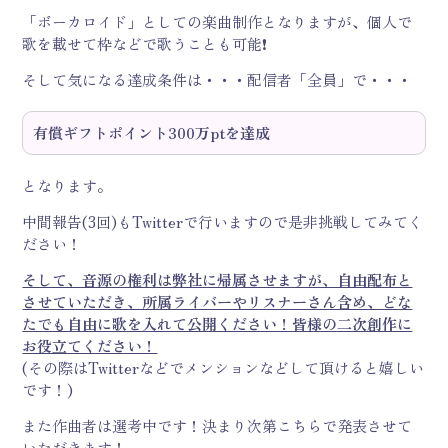
「ボーカロイド」としての楽曲制作となりますが、個人で
歌を載せて枠などで歌うことも可能❗
そして気になる達成条件は・・・配信者「全員」で・・・
有償ギフトポイント300万ptを達成
となります。
中間報告(3回)もTwitterで行いますので是非挑戦してみてく
ださい！
そして、音源の権利は弊社に帰属させますが、自由配布と
させていただき、所属ライバーやリスナーさん含め、どな
たでも自由に歌を入れて公開ください！皆様の二次創作に
お役立てください！
(その際はTwitterなどでメンションなどして頂けると嬉しい
です！)
また作曲者は選考中です！決まり次第こちらで発表させて
いただきます！