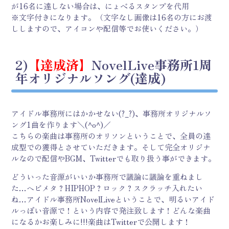
が16名に達しない場合は、にょべるスタンプを代用
※文字付きになります。（文字なし画像は16名の方にお渡
ししますので、アイコンや配信等でお使いください。）
2)
【達成済】
NovelLive事務所1周
年オリジナルソング(達成)
アイドル事務所にはかかせない(?_?)、事務所オリジナルソ
ング1曲を作ります＼(^o^)／
こちらの楽曲は事務所のオリソンということで、全員の達
成型での獲得とさせていただきます。そして完全オリジナ
ルなので配信やBGM、Twitterでも取り扱う事ができます。
どういった音源がいいか事務所で議論に議論を重ねまし
た…ヘビメタ？HIPHOP？ロック？スクラッチ入れたい
ね…アイドル事務所NovelLiveということで、明るいアイド
ルっぽい音源で！という内容で発注致します！どんな楽曲
になるかお楽しみに!!!楽曲はTwitterで公開します！