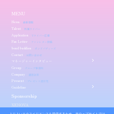
MENU
News
最新情報
Talent
所属ライバー
Application
Vライバー応募
Fan Letter
ファンレター投稿
bond buddies
ボンドバディーズ
Contact
お問い合わせ
マネージャーインタビュー
Group
グループ事務所
Company
運営会社
Present
プレゼント送付先
Guideline
Sponsorship​
XENOVA
よりよいエクスペリエンスを提供するため、当ウェブサイトでは