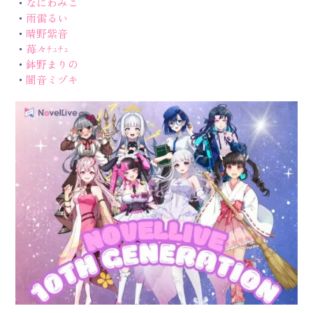
・
なにわみこ
・
雨雷るい
・
晴野紫音
・
苺々ﾁｭﾁｭ
・
鉢野まりの
・
闇音ミヅキ