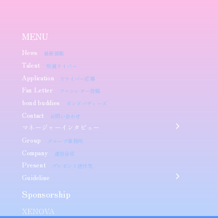
MENU
News
最新情報
Talent
所属ライバー
Application
Vライバー応募
Fan Letter
ファンレター投稿
bond buddies
ボンドバディーズ
Contact
お問い合わせ
マネージャーインタビュー
Group
グループ事務所
Company
運営会社
Present
プレゼント送付先
Guideline
Sponsorship​
XENOVA