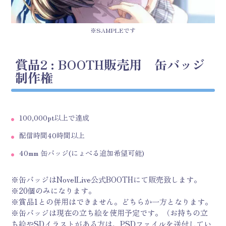
※SAMPLEです
賞品2 : BOOTH販売用 缶バッジ
制作権
100,000pt以上で達成
配信時間40時間以上
40mm 缶バッジ(にょべる追加希望可能)
※缶バッジはNovelLive公式BOOTHにて販売致します。
※20個のみになります。
※賞品1との併用はできません。どちらか一方となります。
※缶バッジは現在の立ち絵を使用予定です。（お持ちの立
ち絵やSDイラストがある方は、PSDファイルを送付してい