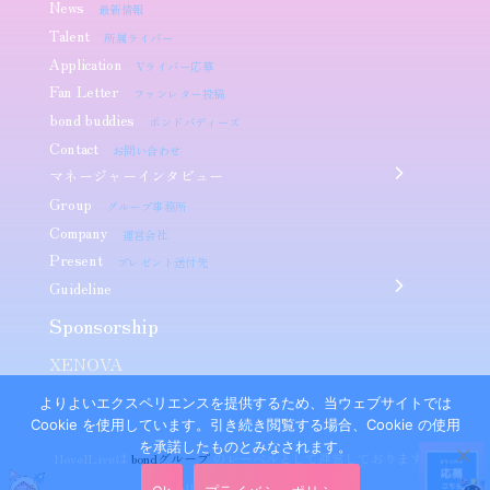
News
最新情報
Talent
所属ライバー
Application
Vライバー応募
Fan Letter
ファンレター投稿
bond buddies
ボンドバディーズ
Contact
お問い合わせ
マネージャーインタビュー
Group
グループ事務所
Company
運営会社
Present
プレゼント送付先
Guideline
Sponsorship​
XENOVA
よりよいエクスペリエンスを提供するため、当ウェブサイトでは
Cookie を使用しています。引き続き閲覧する場合、Cookie の使用
を承諾したものとみなされます。
NovelLiveは
bondグループ
のレーベルとして運営しております。
©NovelLive. All Rights Reserved.