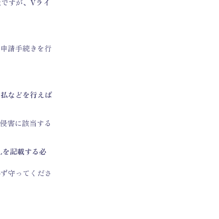
能ですが、
Vライ
な申請手続きを行
支払などを行えば
権侵害に該当する
Lを記載する必
必ず守ってくださ