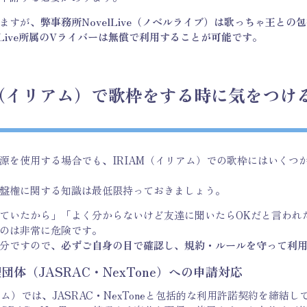
ますが、
弊事務所NovelLive（ノベルライブ）は歌っちゃ王との
lLive所属のVライバーは無償で利用することが可能です
。
M（イリアム）で歌枠をする時に気をつけ
源を使用する場合でも、
IRIAM（イリアム）
での歌枠にはいくつ
盤権に関する知識は最低限持っておきましょう。
ていたから」「よく分からないけど友達に聞いたらOKだと言われ
のは非常に危険です。
分ですので、
必ずご自身の目で確認し、規約・ルールを守って利
団体（JASRAC・NexTone）への申請対応
アム）
では、JASRAC・
NexTone
と包括的な利用許諾契約を締結し