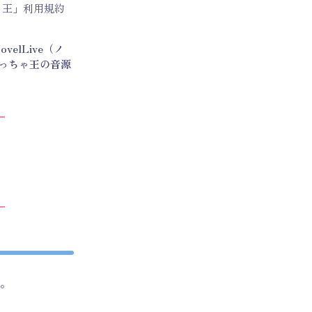
ゃ王」利用規約
elLive（ノ
っちゃ王の音源
す。