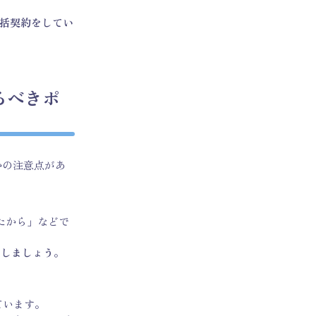
包括契約をしてい
るべきポ
かの注意点があ
たから」などで
用しましょう
。
ています。