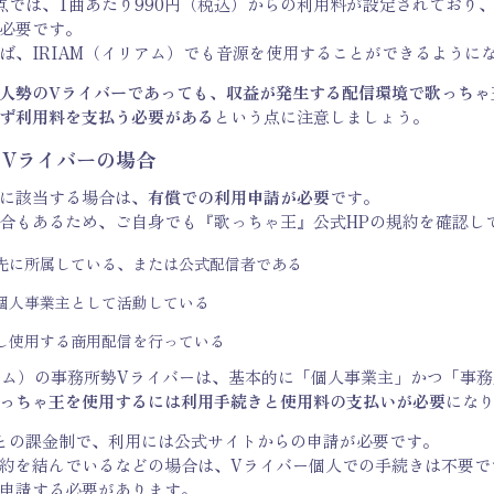
月時点では、1曲あたり990円（税込）からの利用料が設定されており
必要です。
ば、
IRIAM（イリアム）
でも音源を使用することができるように
人勢のVライバーであっても、収益が発生する配信環境で歌っちゃ
ず利用料を支払う必要がある
という点に注意しましょう。
Vライバーの場合
に該当する場合は、
有償での利用申請が必要
です。
合もあるため、ご自身でも『歌っちゃ王』公式HPの規約を確認し
先に所属している、または公式配信者である
個人事業主として活動している
し使用する商用配信を行っている
アム）
の事務所勢Vライバーは、基本的に「個人事業主」かつ「事務
っちゃ王を使用するには利用手続きと使用料の支払いが必要
にな
との課金制で、利用には公式サイトからの申請が必要です。
約を結んでいるなどの場合は、Vライバー個人での手続きは不要で
申請する必要があります。