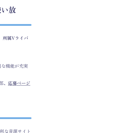
使い放
、
所属Vライバ
利な機能が充実
部、
応募ページ
便利な音源サイト