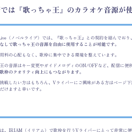
所では『歌っちゃ王』のカラオケ音源が
elLive（ノベルライブ）では、『歌っちゃ王』との契約を結んでおり
なしで歌っちゃ王の音源を自由に使用することが可能です
。
用料の心配もなく、歌枠に集中できる環境を整えています。
王の音源はキー変更やガイドメロディのON/OFFなど、配信に便
歌枠のクオリティ向上にもつながります
。
挑戦したい方はもちろん、Vライバーにご興味がある方はページ下
だけますと幸いです。
は、IRIAM（イリアム）で歌枠を行うVライバーにとって非常に