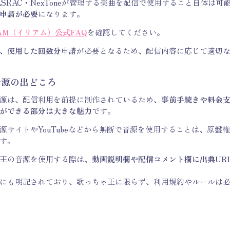
ASRAC・NexToneが管理する楽曲を配信で使用すること自体は可
申請が必要
になります。
IAM（イリアム）公式FAQ
を確認してください。
、使用した回数分
申請が必要となるため、配信内容に応じて適切
音源の出どころ
源は、配信利用を前提に制作されているため、
事前手続きや料金
ができる部分は大きな魅力
です。
源サイトやYouTubeなどから無断で音源を使用することは、原盤
す。
王の音源を使用する際は、
動画説明欄や配信コメント欄に出典UR
にも明記されており、歌っちゃ王に限らず、利用規約やルールは