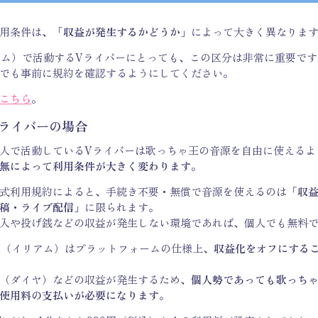
用条件は
、「収益が発生するかどうか」
によって大きく異なりま
アム）
で活動するVライバーにとっても、この区分は非常に重要です
でも事前に規約を確認するようにしてください。
こちら
。
ライバーの場合
人で活動しているVライバーは歌っちゃ王の音源を自由に使えるよ
無によって利用条件が大きく変わります
。
式利用規約によると、手続き不要・無償で音源を使えるのは
「収
稿・ライブ配信」
に限られます。
入や投げ銭などの収益が発生しない環境であれば、個人でも無料
AM（イリアム）
はプラットフォームの仕様上、
収益化をオフにする
（ダイヤ）などの収益が発生するため、
個人勢であっても歌っち
使用料の支払いが必要になります
。