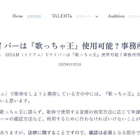
News
TALENTs
Audition
最新情報
Vライバー
Vライ
ライバーは『歌っちゃ王』使用可能？事
IRIAM（イリアム）Vライバーは『歌っちゃ王』使用可能？事務所
2025年11月21日
リアム）で歌枠をしようと模索している方の中には、『歌っちゃ王』
いと思います。
歌っちゃ王に限らず、歌枠で使用する音源の利用方法に応じて申
ールの確認方法など、利用するために行わなければいけないこと
ありますが、
法律に関することですので、確認は必須
となる部分