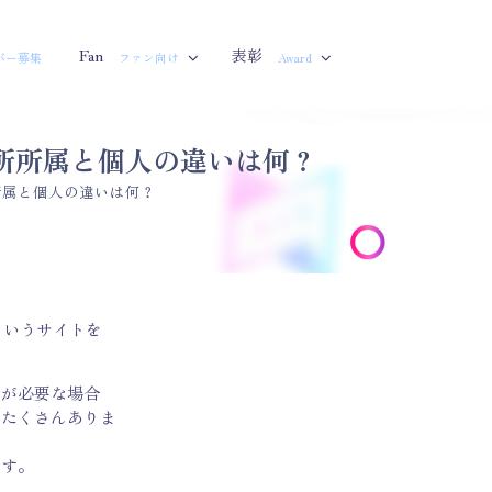
Fan
表彰
バー募集
ファン向け
Award
務所所属と個人の違いは何？
所属と個人の違いは何？
というサイトを
請が必要な場合
がたくさんありま
です。