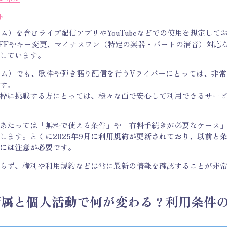
ト
アム）
を含むライブ配信アプリやYouTubeなどでの使用を想定して
OFFやキー変更、マイナスワン（特定の楽器・パートの消音）対応
しています。
アム）
でも、歌枠や弾き語り配信を行うVライバーにとっては、非常
す。
枠に挑戦する方にとっては、様々な面で安心して利用できるサー
あたっては「無料で使える条件」や「有料手続きが必要なケース
します。とくに
2025年9月に利用規約が更新されており、以前と
には注意が必要
です。
らず、権利や利用規約などは常に最新の情報を確認することが非
所属と個人活動で何が変わる？利用条件