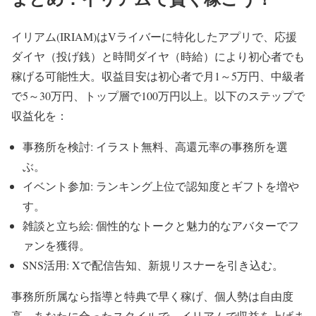
イリアム(IRIAM)はVライバーに特化したアプリで、応援
ダイヤ（投げ銭）と時間ダイヤ（時給）により初心者でも
稼げる可能性大。収益目安は初心者で月1～5万円、中級者
で5～30万円、トップ層で100万円以上。以下のステップで
収益化を：
事務所を検討: イラスト無料、高還元率の事務所を選
ぶ。
イベント参加: ランキング上位で認知度とギフトを増や
す。
雑談と立ち絵: 個性的なトークと魅力的なアバターでフ
ァンを獲得。
SNS活用: Xで配信告知、新規リスナーを引き込む。
事務所所属なら指導と特典で早く稼げ、個人勢は自由度
高。あなたに合ったスタイルで、イリアムで収益を上げま