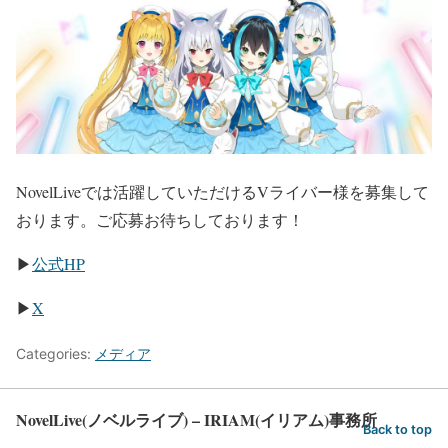
NovelLiveでは活躍していただけるVライバー様を募集して
おります。ご応募お待ちしております！
▶
公式HP
▶
X
Categories:
メディア
NovelLive(ノベルライブ) – IRIAM(イリアム)事務所
Back to top