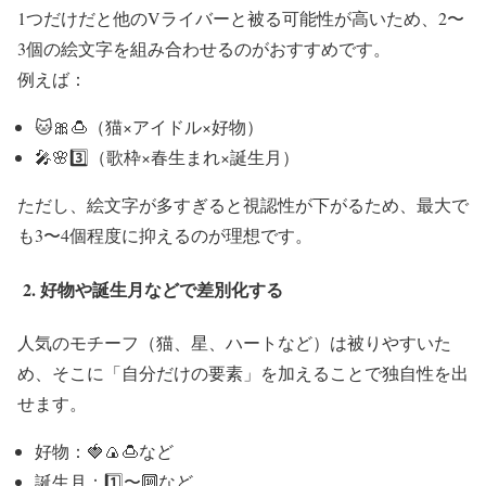
1つだけだと他のVライバーと被る可能性が高いため、2〜
3個の絵文字を組み合わせるのがおすすめです。
例えば：
🐱🎀🍮（猫×アイドル×好物）
🎤🌸3️⃣（歌枠×春生まれ×誕生月）
ただし、絵文字が多すぎると視認性が下がるため、最大で
も3〜4個程度に抑えるのが理想です。
2. 好物や誕生月などで差別化する
人気のモチーフ（猫、星、ハートなど）は被りやすいた
め、そこに「自分だけの要素」を加えることで独自性を出
せます。
好物：🍓🍙🍮など
誕生月：1️⃣〜🔟など